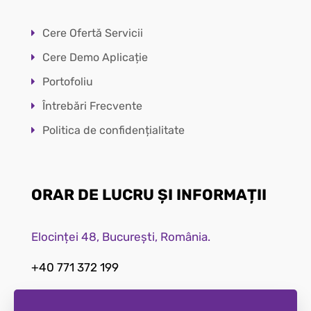
Cere Ofertă
S
e
r
v
i
c
i
i
Cere Demo Aplicație
Portofoliu
Întrebări F
r
ecvente
Politica de conf
dențialitate
ORAR DE LUCRU ȘI INFORMAȚII
Elocinței 48, București, România.
+40 771 372 199
mail@sendesign.ro